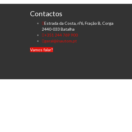
Contactos
Estrada da Costa, nº6, Fração B, Corga
2440-033 Batalha
+351 244 769 900
geral@inautom.pt
Vamos falar?